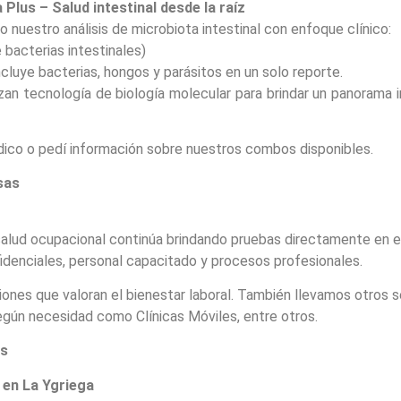
Plus – Salud intestinal desde la raíz
nuestro análisis de microbiota intestinal con enfoque clínico:
 bacterias intestinales)
cluye bacterias, hongos y parásitos en un solo reporte.
an tecnología de biología molecular para brindar un panorama in
ico o pedí información sobre nuestros combos disponibles.
sas
alud ocupacional continúa brindando pruebas directamente en 
idenciales, personal capacitado y procesos profesionales.
iones que valoran el bienestar laboral. También llevamos otros s
ún necesidad como Clínicas Móviles, entre otros.
es
 en La Ygriega