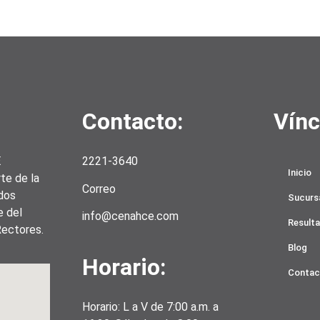
Contacto:
Vínc
E
2221-3640
Inicio
te de la
Correo
dos
Sucurs
e del
info@cenahce.com
Result
Rectores.
Blog
Horario:
Contac
Horario: L a V de 7:00 a.m. a