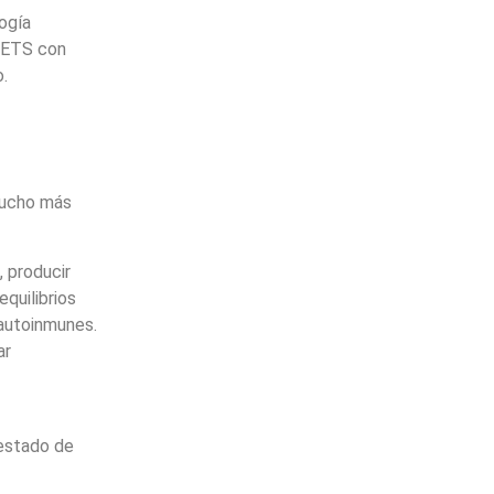
ogía
 ETS con
.
 mucho más
, producir
quilibrios
 autoinmunes.
ar
 estado de