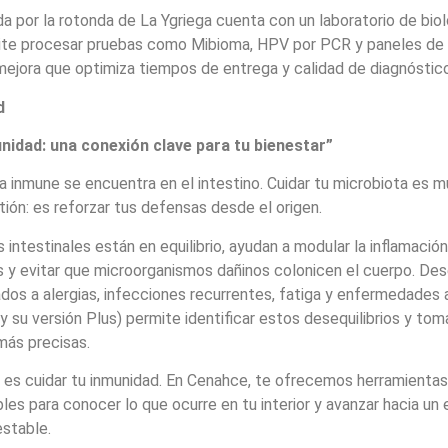
a por la rotonda de La Ygriega cuenta con un laboratorio de biol
ite procesar pruebas como Mibioma, HPV por PCR y paneles de
mejora que optimiza tiempos de entrega y calidad de diagnóstico
d
nidad: una conexión clave para tu bienestar”
a inmune se encuentra en el intestino. Cuidar tu microbiota es
tión: es reforzar tus defensas desde el origen.
 intestinales están en equilibrio, ayudan a modular la inflamación
s y evitar que microorganismos dañinos colonicen el cuerpo. Dese
dos a alergias, infecciones recurrentes, fatiga y enfermedades
 su versión Plus) permite identificar estos desequilibrios y tom
más precisas.
a es cuidar tu inmunidad. En Cenahce, te ofrecemos herramientas
les para conocer lo que ocurre en tu interior y avanzar hacia un
estable.