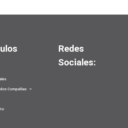
ulos
Redes
Sociales:
ales
ados Compañias
to